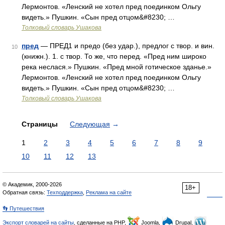
Лермонтов. «Ленский не хотел пред поединком Ольгу
видеть.» Пушкин. «Сын пред отцом&#8230; …
Толковый словарь Ушакова
пред
— ПРЕД1 и предо (без удар.), предлог с твор. и вин.
10
(книжн.). 1. с твор. То же, что перед. «Пред ним широко
река неслася.» Пушкин. «Пред мной готическое зданье.»
Лермонтов. «Ленский не хотел пред поединком Ольгу
видеть.» Пушкин. «Сын пред отцом&#8230; …
Толковый словарь Ушакова
Страницы
Следующая
→
1
2
3
4
5
6
7
8
9
10
11
12
13
© Академик, 2000-2026
18+
Обратная связь:
Техподдержка
,
Реклама на сайте
👣 Путешествия
Экспорт словарей на сайты
, сделанные на PHP,
Joomla,
Drupal,